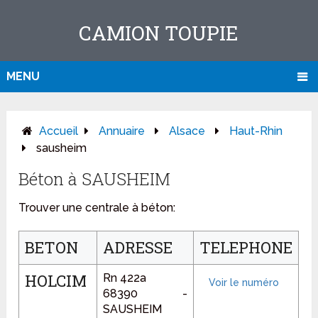
CAMION TOUPIE
MENU
Accueil
Annuaire
Alsace
Haut-Rhin
sausheim
Béton à SAUSHEIM
Trouver une centrale à béton:
BETON
ADRESSE
TELEPHONE
HOLCIM
Rn 422a
68390 -
SAUSHEIM