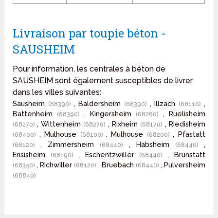
Livraison par toupie béton -
SAUSHEIM
Pour information, les centrales à béton de
SAUSHEIM sont également susceptibles de livrer
dans les villes suivantes:
Sausheim
, Baldersheim
, Illzach
,
(68390)
(68390)
(68110)
Battenheim
, Kingersheim
, Ruelisheim
(68390)
(68260)
, Wittenheim
, Rixheim
, Riedisheim
(68270)
(68270)
(68170)
, Mulhouse
, Mulhouse
, Pfastatt
(68400)
(68100)
(68200)
, Zimmersheim
, Habsheim
,
(68120)
(68440)
(68440)
Ensisheim
, Eschentzwiller
, Brunstatt
(68190)
(68440)
, Richwiller
, Bruebach
, Pulversheim
(68350)
(68120)
(68440)
(68840)