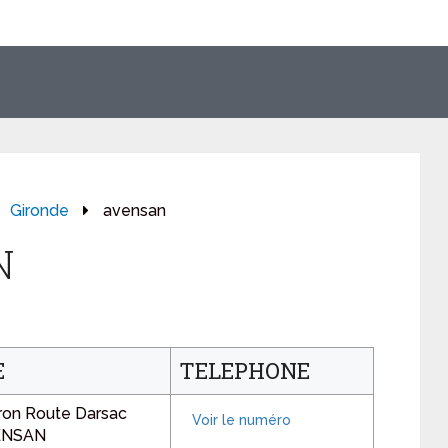
Gironde
avensan
N
E
TELEPHONE
ron Route Darsac
ENSAN