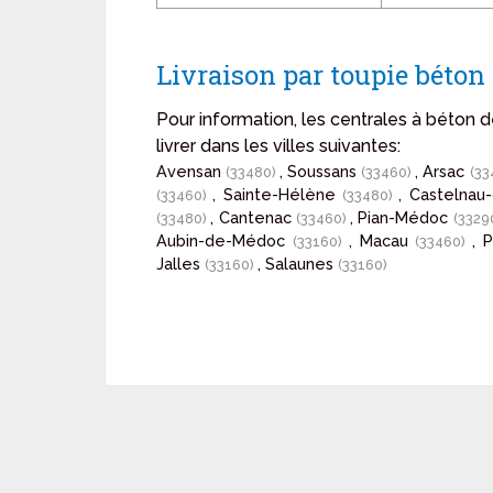
Livraison par toupie béto
Pour information, les centrales à béto
livrer dans les villes suivantes:
Avensan
, Soussans
, Arsac
(33480)
(33460)
(33
, Sainte-Hélène
, Castelna
(33460)
(33480)
, Cantenac
, Pian-Médoc
(33480)
(33460)
(3329
Aubin-de-Médoc
, Macau
, 
(33160)
(33460)
Jalles
, Salaunes
(33160)
(33160)