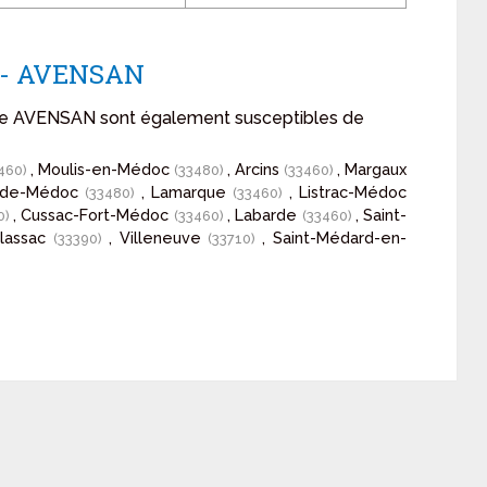
n - AVENSAN
n de AVENSAN sont également susceptibles de
, Moulis-en-Médoc
, Arcins
, Margaux
460)
(33480)
(33460)
u-de-Médoc
, Lamarque
, Listrac-Médoc
(33480)
(33460)
, Cussac-Fort-Médoc
, Labarde
, Saint-
0)
(33460)
(33460)
Plassac
, Villeneuve
, Saint-Médard-en-
(33390)
(33710)