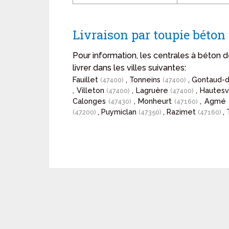
Livraison par toupie béton
Pour information, les centrales à béton
livrer dans les villes suivantes:
Fauillet
, Tonneins
, Gontaud-
(47400)
(47400)
, Villeton
, Lagruère
, Hautes
(47400)
(47400)
Calonges
, Monheurt
, Agmé
(47430)
(47160)
, Puymiclan
, Razimet
,
(47200)
(47350)
(47160)