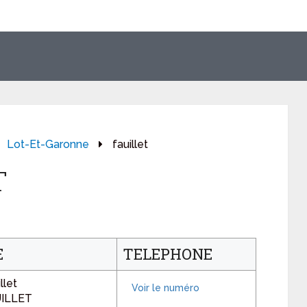
Lot-Et-Garonne
fauillet
T
E
TELEPHONE
llet
UILLET