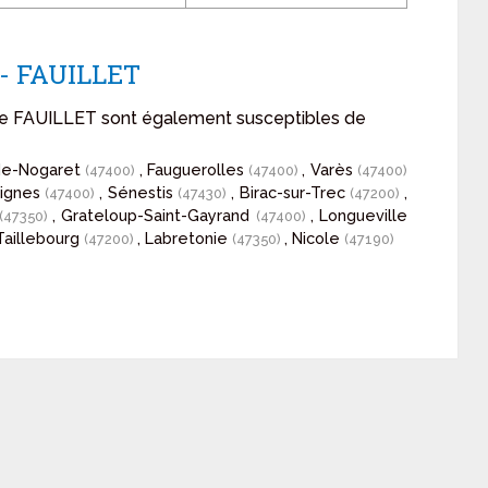
 - FAUILLET
 de FAUILLET sont également susceptibles de
de-Nogaret
, Fauguerolles
, Varès
(47400)
(47400)
(47400)
vignes
, Sénestis
, Birac-sur-Trec
,
(47400)
(47430)
(47200)
, Grateloup-Saint-Gayrand
, Longueville
(47350)
(47400)
 Taillebourg
, Labretonie
, Nicole
(47200)
(47350)
(47190)