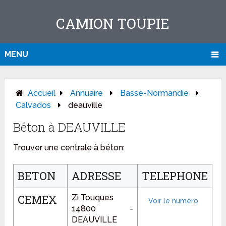
CAMION TOUPIE
MENU
Accueil
Annuaire
Basse-Normandie
Calvados
deauville
Béton à DEAUVILLE
Trouver une centrale à béton:
BETON
ADRESSE
TELEPHONE
CEMEX
Zi Touques
14800 -
DEAUVILLE