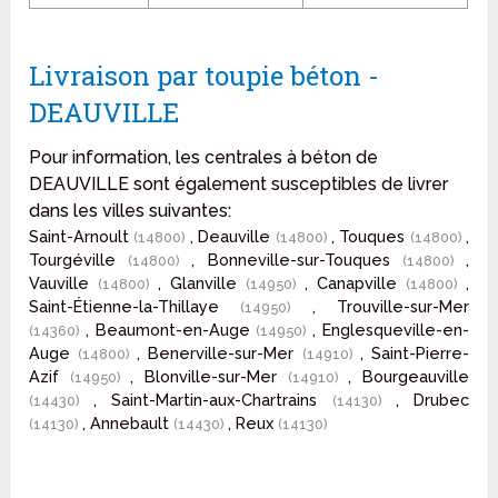
Livraison par toupie béton -
DEAUVILLE
Pour information, les centrales à béton de
DEAUVILLE sont également susceptibles de livrer
dans les villes suivantes:
Saint-Arnoult
, Deauville
, Touques
,
(14800)
(14800)
(14800)
Tourgéville
, Bonneville-sur-Touques
,
(14800)
(14800)
Vauville
, Glanville
, Canapville
,
(14800)
(14950)
(14800)
Saint-Étienne-la-Thillaye
, Trouville-sur-Mer
(14950)
, Beaumont-en-Auge
, Englesqueville-en-
(14360)
(14950)
Auge
, Benerville-sur-Mer
, Saint-Pierre-
(14800)
(14910)
Azif
, Blonville-sur-Mer
, Bourgeauville
(14950)
(14910)
, Saint-Martin-aux-Chartrains
, Drubec
(14430)
(14130)
, Annebault
, Reux
(14130)
(14430)
(14130)