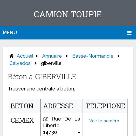
CAMION TOUPIE
MENU
Accueil
Annuaire
Basse-Normandie
Calvados
giberville
Béton à GIBERVILLE
Trouver une centrale à béton:
BETON
ADRESSE
TELEPHONE
CEMEX
55 Rue De La
Liberte
14730 -