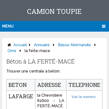
CAMION TOUPIE
MENU
Accueil
Annuaire
Basse-Normandie
Orne
la ferte-mace
Béton à LA FERTÉ-MACÉ
Trouver une centrale à béton:
BETON
ADRESSE
TELEPHONE
LAFARGE
la Chevroliere
61600 - LA
FERTÉ-MACÉ