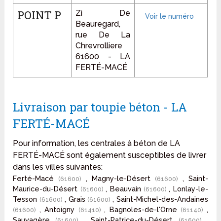
POINT P
Zi De
Beauregard,
rue De La
Chrevrolliere
61600 - LA
FERTÉ-MACÉ
Livraison par toupie béton - LA
FERTÉ-MACÉ
Pour information, les centrales à béton de LA
FERTÉ-MACÉ sont également susceptibles de livrer
dans les villes suivantes:
Ferté-Macé
, Magny-le-Désert
, Saint-
(61600)
(61600)
Maurice-du-Désert
, Beauvain
, Lonlay-le-
(61600)
(61600)
Tesson
, Grais
, Saint-Michel-des-Andaines
(61600)
(61600)
, Antoigny
, Bagnoles-de-l'Orne
,
(61600)
(61410)
(61140)
Sauvagère
, Saint-Patrice-du-Désert
,
(61600)
(61600)