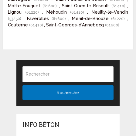
Motte-Fouquet
, Saint-Ouen-le-Brisoult
,
(61600)
(61410)
Lignou
, Méhoudin
, Neuilly-le-Vendin
(61220)
(61410)
, Faverolles
, Ménil-de-Briouze
,
(53250)
(61600)
(61220)
Couterne
, Saint-Georges-d'Annebecq
(61410)
(61600)
Recherche
INFO BÉTON