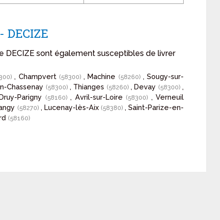
 - DECIZE
de DECIZE sont également susceptibles de livrer
, Champvert
, Machine
, Sougy-sur-
8300)
(58300)
(58260)
ain-Chassenay
, Thianges
, Devay
,
(58300)
(58260)
(58300)
 Druy-Parigny
, Avril-sur-Loire
, Verneuil
(58160)
(58300)
-Langy
, Lucenay-lès-Aix
, Saint-Parize-en-
(58270)
(58380)
ard
(58160)