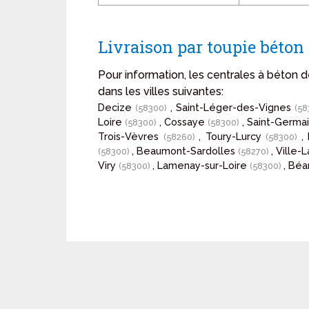
Livraison par toupie béton
Pour information, les centrales à béton 
dans les villes suivantes:
Decize
, Saint-Léger-des-Vignes
(58300)
(5
Loire
, Cossaye
, Saint-Germ
(58300)
(58300)
Trois-Vèvres
, Toury-Lurcy
,
(58260)
(58300)
, Beaumont-Sardolles
, Ville
(58300)
(58270)
Viry
, Lamenay-sur-Loire
, Bé
(58300)
(58300)