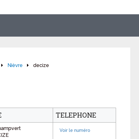
Nièvre
decize
E
TELEPHONE
hampvert
CIZE