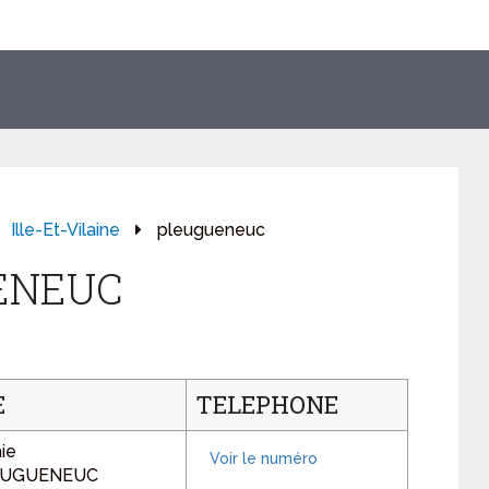
Ille-Et-Vilaine
pleugueneuc
UENEUC
E
TELEPHONE
ie
LEUGUENEUC