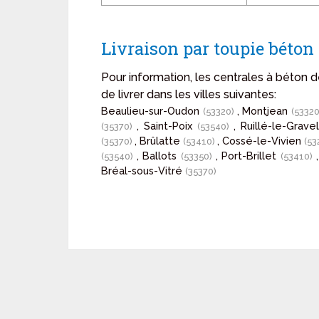
Livraison par toupie bét
Pour information, les centrales à bét
de livrer dans les villes suivantes:
Beaulieu-sur-Oudon
, Montjean
(53320)
(5332
, Saint-Poix
, Ruillé-le-Grave
(35370)
(53540)
, Brûlatte
, Cossé-le-Vivien
(35370)
(53410)
(53
, Ballots
, Port-Brillet
(53540)
(53350)
(53410)
Bréal-sous-Vitré
(35370)