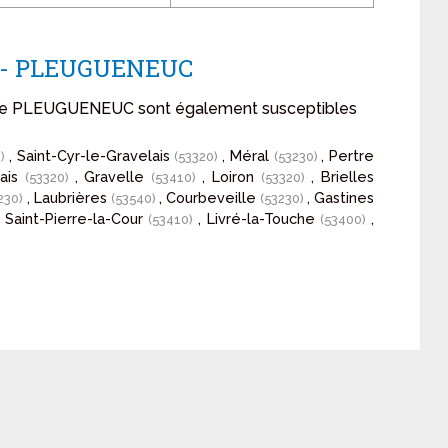
on - PLEUGUENEUC
on de PLEUGUENEUC sont également susceptibles
, Saint-Cyr-le-Gravelais
, Méral
, Pertre
0)
(53320)
(53230)
lais
, Gravelle
, Loiron
, Brielles
(53320)
(53410)
(53320)
, Laubrières
, Courbeveille
, Gastines
230)
(53540)
(53230)
, Saint-Pierre-la-Cour
, Livré-la-Touche
,
(53410)
(53400)