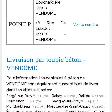
Bouchardiere
41100 -
VENDÔME
POINT P
18 Rue De
Lubidet
41100 -
VENDÔME
Livraison par toupie béton -
VENDÔME
Pour information, les centrales à béton de
VENDÔME sont également susceptibles de livrer
dans les villes suivantes:
Sargé-sur-Braye
, Rahay
, Baillou
,
(41170)
(72120)
(41170)
Cormenon
, Savigny-sur-Braye
,
(41170)
(41360)
Mondoubleau
, Marolles-lès-Saint-Calais
,
(41170)
(72120)
Épuisay
, Valennes
, Temple
, Choue
(41360)
(72320)
(41170)