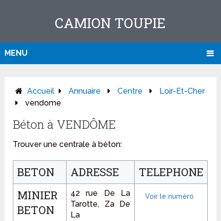
CAMION TOUPIE
MENU
Accueil
Annuaire
Centre
Loir-Et-Cher
vendome
Béton à VENDÔME
Trouver une centrale à béton:
BETON
ADRESSE
TELEPHONE
MINIER
42 rue De La
Tarotte, Za De
BETON
La