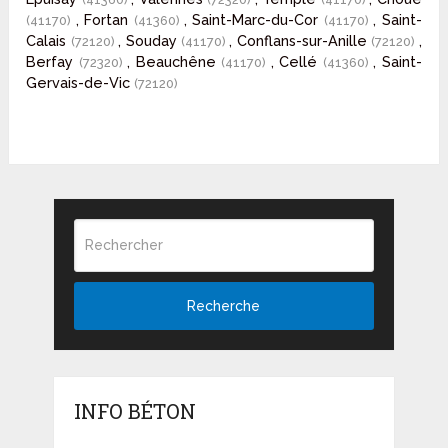
, Fortan
, Saint-Marc-du-Cor
, Saint-
(41170)
(41360)
(41170)
Calais
, Souday
, Conflans-sur-Anille
,
(72120)
(41170)
(72120)
Berfay
, Beauchêne
, Cellé
, Saint-
(72320)
(41170)
(41360)
Gervais-de-Vic
(72120)
Recherche
INFO BÉTON