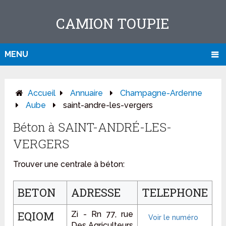
CAMION TOUPIE
MENU
Accueil
Annuaire
Champagne-Ardenne
Aube
saint-andre-les-vergers
Béton à SAINT-ANDRÉ-LES-
VERGERS
Trouver une centrale à béton:
BETON
ADRESSE
TELEPHONE
EQIOM
Zi - Rn 77, rue
Des Agriculteurs