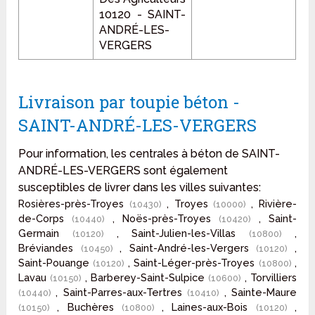
10120 - SAINT-
ANDRÉ-LES-
VERGERS
Livraison par toupie béton -
SAINT-ANDRÉ-LES-VERGERS
Pour information, les centrales à béton de SAINT-
ANDRÉ-LES-VERGERS sont également
susceptibles de livrer dans les villes suivantes:
Rosières-près-Troyes
, Troyes
, Rivière-
(10430)
(10000)
de-Corps
, Noës-près-Troyes
, Saint-
(10440)
(10420)
Germain
, Saint-Julien-les-Villas
,
(10120)
(10800)
Bréviandes
, Saint-André-les-Vergers
,
(10450)
(10120)
Saint-Pouange
, Saint-Léger-près-Troyes
,
(10120)
(10800)
Lavau
, Barberey-Saint-Sulpice
, Torvilliers
(10150)
(10600)
, Saint-Parres-aux-Tertres
, Sainte-Maure
(10440)
(10410)
, Buchères
, Laines-aux-Bois
,
(10150)
(10800)
(10120)