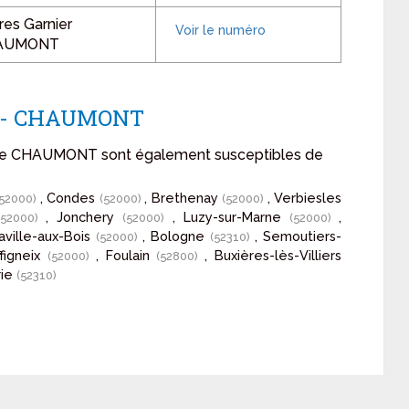
res Garnier
HAUMONT
on - CHAUMONT
n de CHAUMONT sont également susceptibles de
, Condes
, Brethenay
, Verbiesles
(52000)
(52000)
(52000)
, Jonchery
, Luzy-sur-Marne
,
(52000)
(52000)
(52000)
Laville-aux-Bois
, Bologne
, Semoutiers-
(52000)
(52310)
ffigneix
, Foulain
, Buxières-lès-Villiers
(52000)
(52800)
rie
(52310)