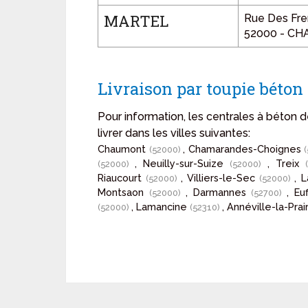
MARTEL
Rue Des Fre
52000 - C
Livraison par toupie bét
Pour information, les centrales à béto
livrer dans les villes suivantes:
Chaumont
, Chamarandes-Choignes
(52000)
, Neuilly-sur-Suize
, Treix
(52000)
(52000)
Riaucourt
, Villiers-le-Sec
, 
(52000)
(52000)
Montsaon
, Darmannes
, Eu
(52000)
(52700)
, Lamancine
, Annéville-la-Prai
(52000)
(52310)