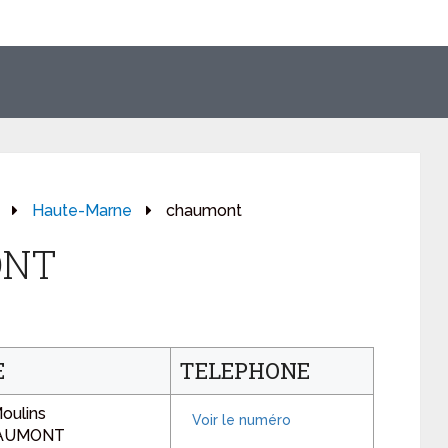
Haute-Marne
chaumont
ONT
E
TELEPHONE
oulins
HAUMONT