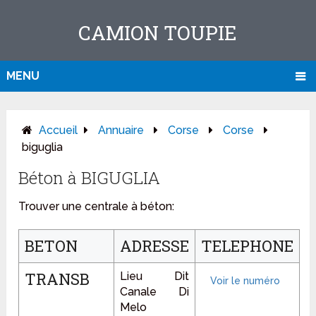
CAMION TOUPIE
MENU
Accueil
Annuaire
Corse
Corse
biguglia
Béton à BIGUGLIA
Trouver une centrale à béton:
BETON
ADRESSE
TELEPHONE
TRANSB
Lieu Dit
Canale Di
Melo