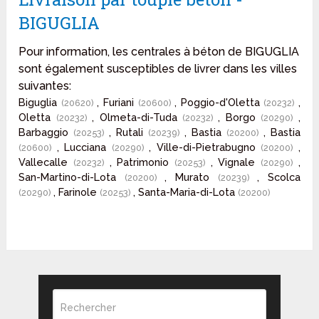
BIGUGLIA
Pour information, les centrales à béton de BIGUGLIA
sont également susceptibles de livrer dans les villes
suivantes:
Biguglia
, Furiani
, Poggio-d'Oletta
,
(20620)
(20600)
(20232)
Oletta
, Olmeta-di-Tuda
, Borgo
,
(20232)
(20232)
(20290)
Barbaggio
, Rutali
, Bastia
, Bastia
(20253)
(20239)
(20200)
, Lucciana
, Ville-di-Pietrabugno
,
(20600)
(20290)
(20200)
Vallecalle
, Patrimonio
, Vignale
,
(20232)
(20253)
(20290)
San-Martino-di-Lota
, Murato
, Scolca
(20200)
(20239)
, Farinole
, Santa-Maria-di-Lota
(20290)
(20253)
(20200)