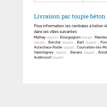
Livraison par toupie béto
Pour information, les centrales à béton
dans les villes suivantes:
Mathay
, Bourguignon
, Mande
(25700)
(25150)
, Berche
, Bart
, Po
(25150)
(25420)
(25420)
Autechaux-Roide
, Courcelles-lès-M
(25150)
Valentigney
, Bavans
, Bon
(25700)
(25550)
Audincourt
(25400)