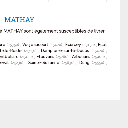
n - MATHAY
 de MATHAY sont également susceptibles de livrer
ure
, Voujeaucourt
, Écurcey
, Écot
(25350)
(25420)
(25150)
nt-de-Roide
, Dampierre-sur-le-Doubs
,
(25150)
(25420)
ontbéliard
, Étouvans
, Arbouans
,
(25420)
(25260)
(25400)
deval
, Sainte-Suzanne
, Dung
,
(25230)
(25630)
(25550)