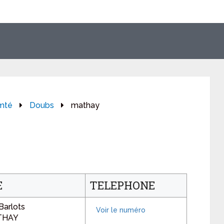
mté
Doubs
mathay
E
TELEPHONE
Barlots
THAY