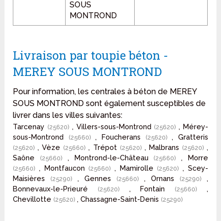
SOUS
MONTROND
Livraison par toupie béton -
MEREY SOUS MONTROND
Pour information, les centrales à béton de MEREY
SOUS MONTROND sont également susceptibles de
livrer dans les villes suivantes:
Tarcenay
, Villers-sous-Montrond
, Mérey-
(25620)
(25620)
sous-Montrond
, Foucherans
, Gratteris
(25660)
(25620)
, Vèze
, Trépot
, Malbrans
,
(25620)
(25660)
(25620)
(25620)
Saône
, Montrond-le-Château
, Morre
(25660)
(25660)
, Montfaucon
, Mamirolle
, Scey-
(25660)
(25660)
(25620)
Maisières
, Gennes
, Ornans
,
(25290)
(25660)
(25290)
Bonnevaux-le-Prieuré
, Fontain
,
(25620)
(25660)
Chevillotte
, Chassagne-Saint-Denis
(25620)
(25290)