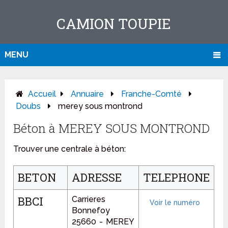
CAMION TOUPIE
MENU
Accueil
Annuaire
Franche-Comté
Doubs
merey sous montrond
Béton à MEREY SOUS MONTROND
Trouver une centrale à béton:
BETON
ADRESSE
TELEPHONE
BBCI
Carrieres
Bonnefoy
25660 - MEREY