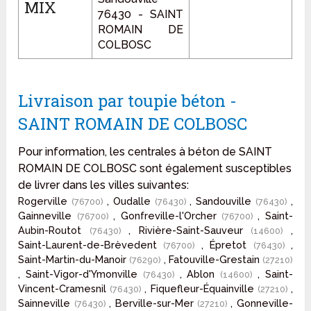
MIX
76430 - SAINT
ROMAIN DE
COLBOSC
Livraison par toupie béton -
SAINT ROMAIN DE COLBOSC
Pour information, les centrales à béton de SAINT
ROMAIN DE COLBOSC sont également susceptibles
de livrer dans les villes suivantes:
Rogerville
, Oudalle
, Sandouville
,
(76700)
(76430)
(76430)
Gainneville
, Gonfreville-l'Orcher
, Saint-
(76700)
(76700)
Aubin-Routot
, Rivière-Saint-Sauveur
,
(76430)
(14600)
Saint-Laurent-de-Brèvedent
, Épretot
,
(76700)
(76430)
Saint-Martin-du-Manoir
, Fatouville-Grestain
(76290)
(27210)
, Saint-Vigor-d'Ymonville
, Ablon
, Saint-
(76430)
(14600)
Vincent-Cramesnil
, Fiquefleur-Équainville
,
(76430)
(27210)
Sainneville
, Berville-sur-Mer
, Gonneville-
(76430)
(27210)