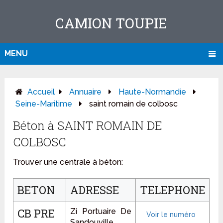
CAMION TOUPIE
MENU
Accueil
Annuaire
Haute-Normandie
Seine-Maritime
saint romain de colbosc
Béton à SAINT ROMAIN DE
COLBOSC
Trouver une centrale à béton:
BETON
ADRESSE
TELEPHONE
CB PRE
Zi Portuaire De
Sandouville