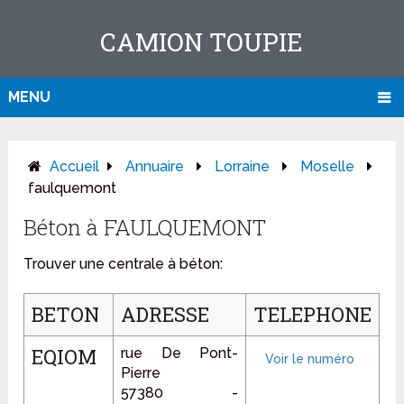
CAMION TOUPIE
MENU
Accueil
Annuaire
Lorraine
Moselle
faulquemont
Béton à FAULQUEMONT
Trouver une centrale à béton:
BETON
ADRESSE
TELEPHONE
EQIOM
rue De Pont-
Pierre
57380 -