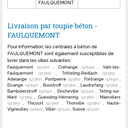
FAULQUEMONT
Livraison par toupie béton -
FAULQUEMONT
Pour information, les centrales à béton de
FAULQUEMONT sont également susceptibles de
livrer dans les villes suivantes:
Faulquemont
, Créhange
, Vahl-lès-
(57380)
(57690)
Faulquemont
, Tritteling-Redlach
,
(57380)
(57385)
Adelange
, Pontpierre
, Flétrange
,
(57380)
(57380)
(57690)
Elvange
, Boustroff
, Laudrefang
,
(57690)
(57380)
(57385)
Bambiderstroff
, Eincheville
, Teting-sur-
(57690)
(57340)
Nied
, Guessling-Hémering
, Mainvillers
(57385)
(57380)
, Thicourt
, Thonville
, Haute-
(57380)
(57380)
(57380)
Vigneulles
, Viller
, Suisse
(57690)
(57340)
(57340)