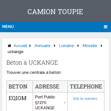
CAMION TOUPIE
MENU
Accueil
Annuaire
Lorraine
Moselle
uckange
Béton à UCKANGE
Trouver une centrale à béton:
BETON
ADRESSE
TELEPHONE
EQIOM
Port Public
57270 -
UCKANGE