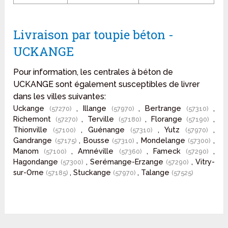
Livraison par toupie béton -
UCKANGE
Pour information, les centrales à béton de
UCKANGE sont également susceptibles de livrer
dans les villes suivantes:
Uckange
, Illange
, Bertrange
,
(57270)
(57970)
(57310)
Richemont
, Terville
, Florange
,
(57270)
(57180)
(57190)
Thionville
, Guénange
, Yutz
,
(57100)
(57310)
(57970)
Gandrange
, Bousse
, Mondelange
,
(57175)
(57310)
(57300)
Manom
, Amnéville
, Fameck
,
(57100)
(57360)
(57290)
Hagondange
, Serémange-Erzange
, Vitry-
(57300)
(57290)
sur-Orne
, Stuckange
, Talange
(57185)
(57970)
(57525)