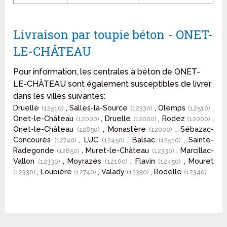
Livraison par toupie béton - ONET-
LE-CHÂTEAU
Pour information, les centrales à béton de ONET-
LE-CHÂTEAU sont également susceptibles de livrer
dans les villes suivantes:
Druelle
, Salles-la-Source
, Olemps
,
(12510)
(12330)
(12510)
Onet-le-Château
, Druelle
, Rodez
,
(12000)
(12000)
(12000)
Onet-le-Château
, Monastère
, Sébazac-
(12850)
(12000)
Concourès
, LUC
, Balsac
, Sainte-
(12740)
(12450)
(12510)
Radegonde
, Muret-le-Château
, Marcillac-
(12850)
(12330)
Vallon
, Moyrazès
, Flavin
, Mouret
(12330)
(12160)
(12450)
, Loubière
, Valady
, Rodelle
(12330)
(12740)
(12330)
(12340)