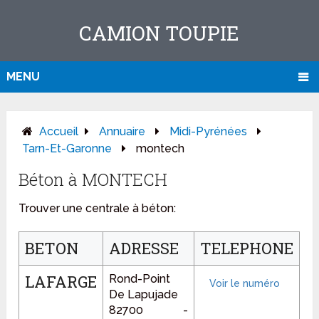
CAMION TOUPIE
MENU
Accueil
Annuaire
Midi-Pyrénées
Tarn-Et-Garonne
montech
Béton à MONTECH
Trouver une centrale à béton:
BETON
ADRESSE
TELEPHONE
LAFARGE
Rond-Point
De Lapujade
82700 -