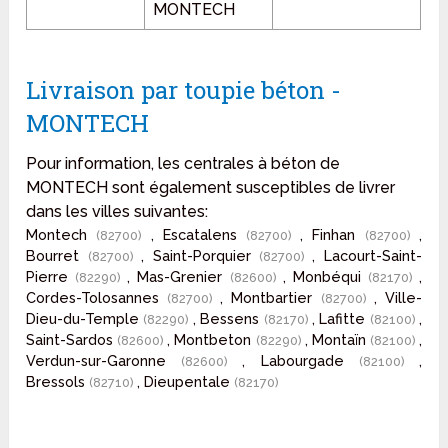
MONTECH
Livraison par toupie béton -
MONTECH
Pour information, les centrales à béton de
MONTECH sont également susceptibles de livrer
dans les villes suivantes:
Montech
, Escatalens
, Finhan
,
(82700)
(82700)
(82700)
Bourret
, Saint-Porquier
, Lacourt-Saint-
(82700)
(82700)
Pierre
, Mas-Grenier
, Monbéqui
,
(82290)
(82600)
(82170)
Cordes-Tolosannes
, Montbartier
, Ville-
(82700)
(82700)
Dieu-du-Temple
, Bessens
, Lafitte
,
(82290)
(82170)
(82100)
Saint-Sardos
, Montbeton
, Montaïn
,
(82600)
(82290)
(82100)
Verdun-sur-Garonne
, Labourgade
,
(82600)
(82100)
Bressols
, Dieupentale
(82710)
(82170)