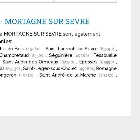
on - MORTAGNE SUR SEVRE
on de MORTAGNE SUR SEVRE sont également
antes:
ophe-du-Bois
, Saint-Laurent-sur-Sèvre
,
(49280)
(85290)
 Chambretaud
, Séguinière
, Tessoualle
(85500)
(49280)
, Saint-Aubin-des-Ormeaux
, Epesses
,
(85130)
(85590)
uls
, Saint-Léger-sous-Cholet
, Romagne
(85130)
(49280)
Longeron
, Saint-André-de-la-Marche
,
(49710)
(49450)