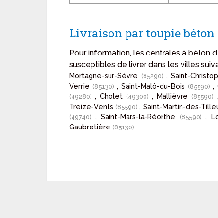
Livraison par toupie bét
Pour information, les centrales à bét
susceptibles de livrer dans les villes suiv
Mortagne-sur-Sèvre
, Saint-Christ
(85290)
Verrie
, Saint-Malô-du-Bois
,
(85130)
(85590)
, Cholet
, Mallièvre
(49280)
(49300)
(85590)
Treize-Vents
, Saint-Martin-des-Tille
(85590)
, Saint-Mars-la-Réorthe
, 
(49740)
(85590)
Gaubretière
(85130)