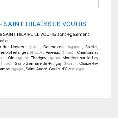
n - SAINT HILAIRE LE VOUHIS
n de SAINT HILAIRE LE VOUHIS sont également
antes:
tin-des-Noyers
, Bournezeau
, Sainte-
(85140)
(85480)
ncent-Sterlanges
, Pineaux
, Chantonnay
(85110)
(85320)
, Oie
, Thorigny
, Moutiers-sur-le-Lay
140)
(85140)
(85480)
, Saint-Germain-de-Prinçay
, Chaize-le-
(85320)
(85110)
hamps
, Saint-André-Goule-d'Oie
(85640)
(85250)