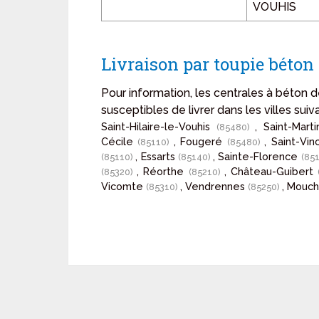
VOUHIS
Livraison par toupie béto
Pour information, les centrales à béto
susceptibles de livrer dans les villes suiv
Saint-Hilaire-le-Vouhis
, Saint-Mar
(85480)
Cécile
, Fougeré
, Saint-Vi
(85110)
(85480)
, Essarts
, Sainte-Florence
(85110)
(85140)
(85
, Réorthe
, Château-Guibert
(85320)
(85210)
Vicomte
, Vendrennes
, Mouc
(85310)
(85250)