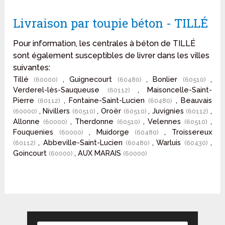
Livraison par toupie béton - TILLÉ
Pour information, les centrales à béton de TILLÉ
sont également susceptibles de livrer dans les villes
suivantes:
Tillé
, Guignecourt
, Bonlier
,
(60000)
(60480)
(60510)
Verderel-lès-Sauqueuse
, Maisoncelle-Saint-
(60112)
Pierre
, Fontaine-Saint-Lucien
, Beauvais
(60112)
(60480)
, Nivillers
, Oroër
, Juvignies
,
(60000)
(60510)
(60510)
(60112)
Allonne
, Therdonne
, Velennes
,
(60000)
(60510)
(60510)
Fouquenies
, Muidorge
, Troissereux
(60000)
(60480)
, Abbeville-Saint-Lucien
, Warluis
,
(60112)
(60480)
(60430)
Goincourt
, AUX MARAIS
(60000)
(60000)