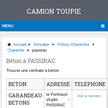
CAMION TOUPIE
MENU
Accueil
Annuaire
Poitou-Charentes
Charente
passirac
Béton à PASSIRAC
Trouver une centrale à béton:
BETON
ADRESSE
TELEPHONE
GARANDEAU
le Pontraud
16480 -
BETONS
PASSIRAC