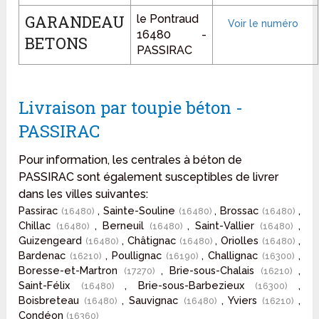
GARANDEAU
le Pontraud
16480 -
BETONS
PASSIRAC
Livraison par toupie béton -
PASSIRAC
Pour information, les centrales à béton de
PASSIRAC sont également susceptibles de livrer
dans les villes suivantes:
Passirac
, Sainte-Souline
, Brossac
,
(16480)
(16480)
(16480)
Chillac
, Berneuil
, Saint-Vallier
,
(16480)
(16480)
(16480)
Guizengeard
, Châtignac
, Oriolles
,
(16480)
(16480)
(16480)
Bardenac
, Poullignac
, Challignac
,
(16210)
(16190)
(16300)
Boresse-et-Martron
, Brie-sous-Chalais
,
(17270)
(16210)
Saint-Félix
, Brie-sous-Barbezieux
,
(16480)
(16300)
Boisbreteau
, Sauvignac
, Yviers
,
(16480)
(16480)
(16210)
Condéon
(16360)