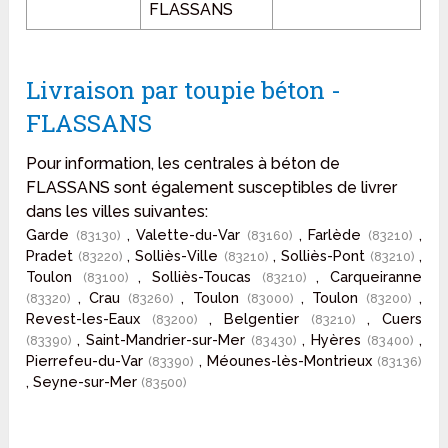
FLASSANS
Livraison par toupie béton -
FLASSANS
Pour information, les centrales à béton de
FLASSANS sont également susceptibles de livrer
dans les villes suivantes:
Garde
, Valette-du-Var
, Farlède
,
(83130)
(83160)
(83210)
Pradet
, Solliès-Ville
, Solliès-Pont
,
(83220)
(83210)
(83210)
Toulon
, Solliès-Toucas
, Carqueiranne
(83100)
(83210)
, Crau
, Toulon
, Toulon
,
(83320)
(83260)
(83000)
(83200)
Revest-les-Eaux
, Belgentier
, Cuers
(83200)
(83210)
, Saint-Mandrier-sur-Mer
, Hyères
,
(83390)
(83430)
(83400)
Pierrefeu-du-Var
, Méounes-lès-Montrieux
(83390)
(83136)
, Seyne-sur-Mer
(83500)