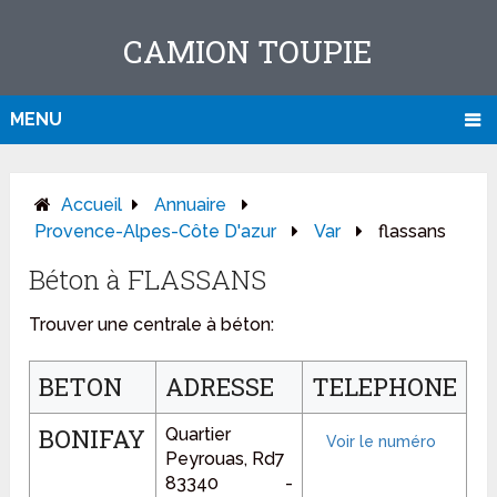
CAMION TOUPIE
MENU
Accueil
Annuaire
Provence-Alpes-Côte D'azur
Var
flassans
Béton à FLASSANS
Trouver une centrale à béton:
BETON
ADRESSE
TELEPHONE
BONIFAY
Quartier
Peyrouas, Rd7
83340 -