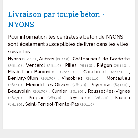
Livraison par toupie béton -
NYONS
Pour information, les centrales à béton de NYONS
sont également susceptibles de livrer dans les villes
suivantes:
Nyons
, Aubres
, Châteauneuf-de-Bordette
(26110)
(26110)
, Venterol
, Pilles
, Piégon
,
(26110)
(26110)
(26110)
(26110)
Mirabel-aux-Baronnies
, Condorcet
,
(26110)
(26110)
Bénivay-Ollon
, Vinsobres
, Montaulieu
(26170)
(26110)
, Mérindol-les-Oliviers
, Puyméras
,
(26110)
(26170)
(84110)
Beauvoisin
, Curnier
, Rousset-les-Vignes
(26170)
(26110)
, Propiac
, Teyssières
, Faucon
(26770)
(26170)
(26220)
, Saint-Ferréol-Trente-Pas
(84110)
(26110)