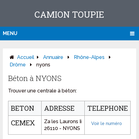
CAMION TOUPIE
MENU
Accueil
Annuaire
Rhône-Alpes
Drôme
nyons
Béton à NYONS
Trouver une centrale à béton:
BETON
ADRESSE
TELEPHONE
CEMEX
Za les Laurons Ii
26110 - NYONS