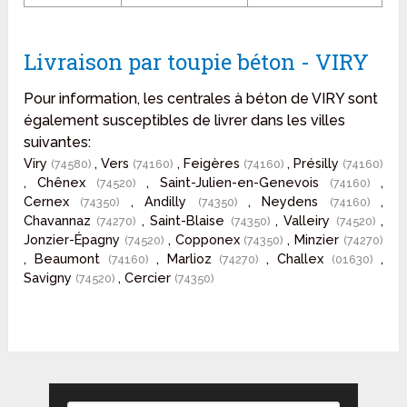
Livraison par toupie béton - VIRY
Pour information, les centrales à béton de VIRY sont
également susceptibles de livrer dans les villes
suivantes:
Viry
, Vers
, Feigères
, Présilly
(74580)
(74160)
(74160)
(74160)
, Chênex
, Saint-Julien-en-Genevois
,
(74520)
(74160)
Cernex
, Andilly
, Neydens
,
(74350)
(74350)
(74160)
Chavannaz
, Saint-Blaise
, Valleiry
,
(74270)
(74350)
(74520)
Jonzier-Épagny
, Copponex
, Minzier
(74520)
(74350)
(74270)
, Beaumont
, Marlioz
, Challex
,
(74160)
(74270)
(01630)
Savigny
, Cercier
(74520)
(74350)