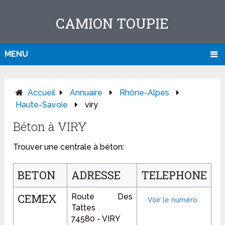
CAMION TOUPIE
MENU
Accueil
Annuaire
Rhône-Alpes
Haute-Savoie
viry
Béton à VIRY
Trouver une centrale à béton:
BETON
ADRESSE
TELEPHONE
CEMEX
Route Des
Tattes
74580 - VIRY