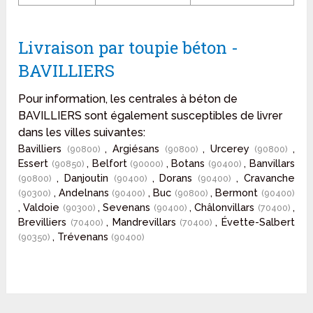
Livraison par toupie béton -
BAVILLIERS
Pour information, les centrales à béton de
BAVILLIERS sont également susceptibles de livrer
dans les villes suivantes:
Bavilliers
, Argiésans
, Urcerey
,
(90800)
(90800)
(90800)
Essert
, Belfort
, Botans
, Banvillars
(90850)
(90000)
(90400)
, Danjoutin
, Dorans
, Cravanche
(90800)
(90400)
(90400)
, Andelnans
, Buc
, Bermont
(90300)
(90400)
(90800)
(90400)
, Valdoie
, Sevenans
, Châlonvillars
,
(90300)
(90400)
(70400)
Brevilliers
, Mandrevillars
, Évette-Salbert
(70400)
(70400)
, Trévenans
(90350)
(90400)